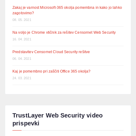
Zakaj je varnost Microsoft-365 okolja pomembna in kako jo lahko
zagotovimo?
08. 05. 2021
Na voljo je Chrome vtičnik za rešitev Censornet Web Security
16. 04. 2021
Predstavitev Censornet Cloud Security rešitve
06. 04. 2021
Kaj je pomembno pri zaščiti Office 365 okolja?
24. 03. 2021
TrustLayer Web Security video
prispevki