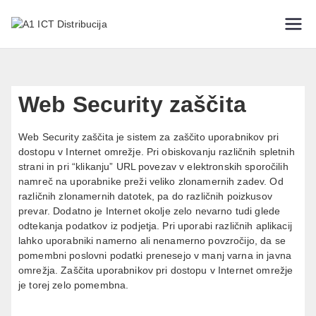
IT varnostne rešitve
A1 ICT
Distribucija
Web Security zaščita
Web Security zaščita je sistem za zaščito uporabnikov pri
dostopu v Internet omrežje. Pri obiskovanju različnih spletnih
strani in pri “klikanju” URL povezav v elektronskih sporočilih
namreč na uporabnike preži veliko zlonamernih zadev. Od
različnih zlonamernih datotek, pa do različnih poizkusov
prevar. Dodatno je Internet okolje zelo nevarno tudi glede
odtekanja podatkov iz podjetja. Pri uporabi različnih aplikacij
lahko uporabniki namerno ali nenamerno povzročijo, da se
pomembni poslovni podatki prenesejo v manj varna in javna
omrežja. Zaščita uporabnikov pri dostopu v Internet omrežje
je torej zelo pomembna.