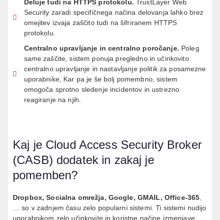
Deluje tudi na HTTPS protokolu
.
TrustLayer
Web
Security zaradi specifičnega načina delovanja lahko brez
omejitev izvaja zaščito tudi na šifriranem HTTPS
protokolu
.
Centralno upravljanje in centralno poročanje
.
Poleg
same zaščite, sistem ponuja pregledno in učinkovito
centralno upravljanje in nastavljanje politik za posamezne
uporabnike, Kar pa je še bolj pomembno, sistem
omogoča sprotno sledenje incidentov in ustrezno
reagiranje na njih
.
Kaj je Cloud Access Security Broker
(CASB) dodatek in zakaj je
pomemben?
Dropbox, Socialna omrežja, Google, GMAIL, Office-365
,
… so v zadnjem času zelo popularni sistemi. Ti sistemi nudijo
uporabnikom zelo učinkovite in koristne načine izmenjave