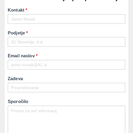
K
Kontakt
*
o
n
t
Podjetje
*
a
k
t
Email naslov
*
Zadeva
Sporočilo