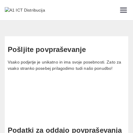
IT varnostne rešitve
A1 ICT
Distribucija
Pošljite povpraševanje
Vsako podjetje je unikatno in ima svoje posebnosti. Zato za
vsako stranko posebej prilagodimo tudi našo ponudbo!
Podatki za oddajo povpraševanja