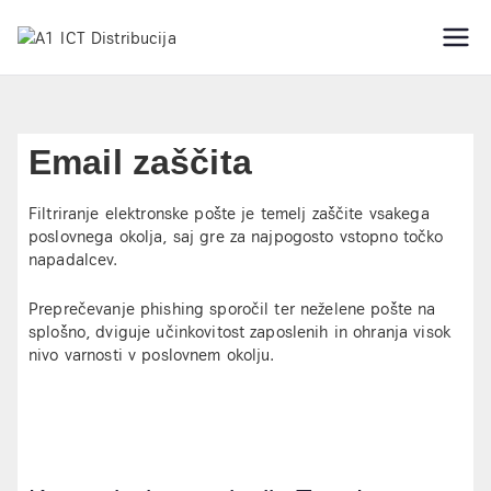
IT varnostne rešitve
A1 ICT
Distribucija
Email zaščita
Filtriranje elektronske pošte je temelj zaščite vsakega
poslovnega okolja, saj gre za najpogosto vstopno točko
napadalcev.
Preprečevanje phishing sporočil ter neželene pošte na
splošno, dviguje učinkovitost zaposlenih in ohranja visok
nivo varnosti v poslovnem okolju.