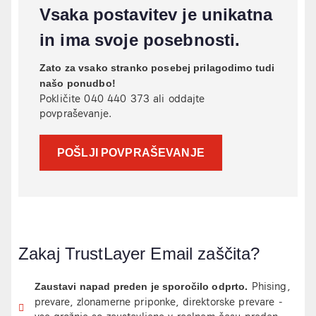
Vsaka postavitev je unikatna
in ima svoje posebnosti.
Zato za vsako stranko posebej prilagodimo tudi
našo ponudbo!
Pokličite 040 440 373 ali oddajte
povpraševanje.
POŠLJI POVPRAŠEVANJE
Zakaj TrustLayer Email zaščita?
Phising,
Zaustavi napad preden je sporočilo odprto
.
prevare, zlonam
erne priponke, direktorske prevare -
vse grožnje so zaustavljene v realnem času preden