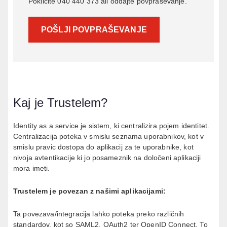
Pokličite 040 440 373 ali oddajte povpraševanje.
POŠLJI POVPRAŠEVANJE
Kaj je Trustelem?
Identity as a service
je sistem, ki centralizira pojem identitet.
Centralizacija poteka v smislu seznama uporabnikov, kot v
smislu pravic dostopa do aplikacij za te uporabnike, kot
nivoja avtentikacije ki jo posameznik na določeni aplikaciji
mora imeti.
Trustelem je povezan z našimi aplikacijami:
Ta povezava/integracija lahko poteka preko različnih
standardov, kot so SAML2, OAuth2 ter OpenID Connect. To