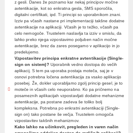
z gesli. Danes že poznamo kar nekaj principov močne
avtentikacije, kot so enkratna gesla, SMS sporočila,
digitalni certifikati, ipd. Ti principi so uporabnikom znani.
Izziv pa včasih nastane pri implementaciji takšne dodatne
avtentikacije na aplikaciji. Včasih je to težko, včasih pa
celo nemogoče. Trustelem naslavlja ta izziv v smislu, da
lahko preko njega vzpostavimo poljuben način močne
avtentikacije, brez da zares posegamo v aplikacijo in jo
predelujemo.
Vzpostavitev principa enkratne avtentikacije (Single-
sign on sistem)?
Uporabnik vedno dostopa do večih
aplikacij. S tem pa uporaba postaja moteča, saj je v
osnovi potrebna ločena avtentikacija za vsako aplikacijo
posebej. Že, dokler uporabljamo zgolj princip gesel, je to
moteče in včasih celo neuporabno. Ko pa pričnemo na
posameznih aplikacijah vzpostavljati dodatne mehanizme
avtentikacije, pa postane zadeva še toliko bolj
kompleksna. Potrebna po enkratni avtentikaciji (Single-
sign on) tako postane še večja. Trustelem omogoča
vzpostavitev takšnih mehanizmov.
Kako lahko na učinkovit, pregleden in varen način
omogočimo oddaljen dostop do različnih aplikacij?