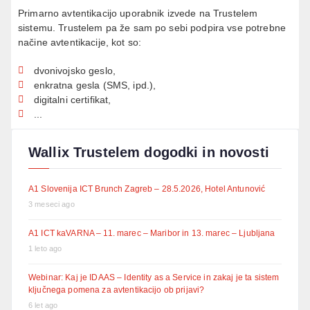
Primarno avtentikacijo uporabnik izvede na Trustelem
sistemu. Trustelem pa že sam po sebi podpira vse potrebne
načine avtentikacije, kot so:
dvonivojsko geslo,
enkratna gesla (SMS, ipd.),
digitalni certifikat,
...
Wallix Trustelem dogodki in novosti
A1 Slovenija ICT Brunch Zagreb – 28.5.2026, Hotel Antunović
3 meseci ago
A1 ICT kaVARNA – 11. marec – Maribor in 13. marec – Ljubljana
1 leto ago
Webinar: Kaj je IDAAS – Identity as a Service in zakaj je ta sistem
ključnega pomena za avtentikacijo ob prijavi?
6 let ago