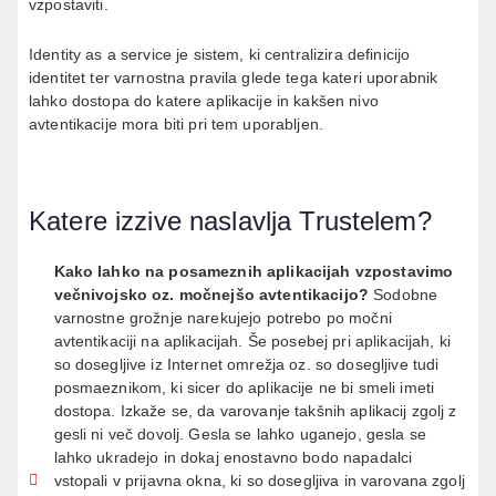
vzpostaviti.
Identity as a service je sistem, ki centralizira definicijo
identitet ter varnostna pravila glede tega kateri uporabnik
lahko dostopa do katere aplikacije in kakšen nivo
avtentikacije mora biti pri tem uporabljen.
Katere izzive naslavlja Trustelem?
Kako lahko na posameznih aplikacijah vzpostavimo
večnivojsko oz. močnejšo avtentikacijo?
Sodobne
varnostne grožnje narekujejo potrebo po močni
avtentikaciji na aplikacijah. Še posebej pri aplikacijah, ki
so dosegljive iz Internet omrežja oz. so dosegljive tudi
posmaeznikom, ki sicer do aplikacije ne bi smeli imeti
dostopa. Izkaže se, da varovanje takšnih aplikacij zgolj z
gesli ni več dovolj. Gesla se lahko uganejo, gesla se
lahko ukradejo in dokaj enostavno bodo napadalci
vstopali v prijavna okna, ki so dosegljiva in varovana zgolj