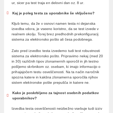
ur, sicer pa test traja en delovni dan oz. 8 ur.
Kaj je poleg testa za uporabnike še vključeno?
Kljub temu, da že v osnovi namen testa ni dejanska
izvedba vdora, je vseeno koristno, da se test izvede v
realnem okolju. Torej brez predhodnih prekonfiguracij
sistema za elektronsko pošto ali česa podobnega.
Zato pred izvedbo testa izvedemo tudi test robustnosti
sistema za elektronsko pošto. Pripravimo nekaj (med 20
in 30) različnih tipov zlonamernih sporočil in jih testno
pošljemo skrbnikom oz. osebam, ki imajo informacijo o
prihajajočem testu osveščenosti. Na ta način naročnik
spozna katere in kakšna zlonamerna sporočila njihov
sistem elektronske pošte prepušča in katere ne.
Kako je poskrbljeno za tajnost osebnih podatkov
uporabnikov?
Izvedba testa osveščenosti neizbežno vsebuje tudi izziv