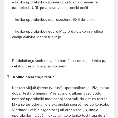
– koliko uporabnikov izvede download zlonamerne
datoteke iz URL povezave v elektronski pošti
– koliko uporabnikov odpre/zažene EXE datoteko
– koliko uporabnikov odpre Macro datoteko in v office
okolju aktivira Macro funkcijo
-…
Pri določanju vsebine lahko naročnik sodeluje, lahko pa
celotno vsebino pripravmo sami
Koliko časa traja test?
Ker test vključuje vse (večino) uporabnikov, je “življenjska
doba” testa omejena. V relativno kratkem času bodo
namreč uporabniki med seboj spoznali, da gre za test in
klikanje ter odpiranje elektronskih sporočil se bo končalo.
V primeru večjih organizacij ali organizacij, ki imajo
uporabnike na večih lokacijah tako lahko test traja do 24