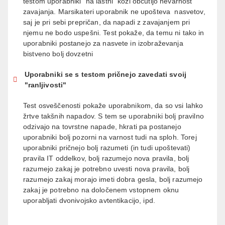
testom uporabniki “na lastni” koži občutijo nevarnost
zavajanja. Marsikateri uporabnik ne upošteva nasvetov,
saj je pri sebi prepričan, da napadi z zavajanjem pri
njemu ne bodo uspešni. Test pokaže, da temu ni tako in
uporabniki postanejo za nasvete in izobraževanja
bistveno bolj dovzetni
Uporabniki se s testom pričnejo zavedati svoij
"ranljivosti"
Test osveščenosti pokaže uporabnikom, da so vsi lahko
žrtve takšnih napadov. S tem se uporabniki bolj pravilno
odzivajo na tovrstne napade, hkrati pa postanejo
uporabniki bolj pozorni na varnost tudi na sploh. Torej
uporabniki pričnejo bolj razumeti (in tudi upoštevati)
pravila IT oddelkov, bolj razumejo nova pravila, bolj
razumejo zakaj je potrebno uvesti nova pravila, bolj
razumejo zakaj morajo imeti dobra gesla, bolj razumejo
zakaj je potrebno na določenem vstopnem oknu
uporabljati dvonivojsko avtentikacijo, ipd.