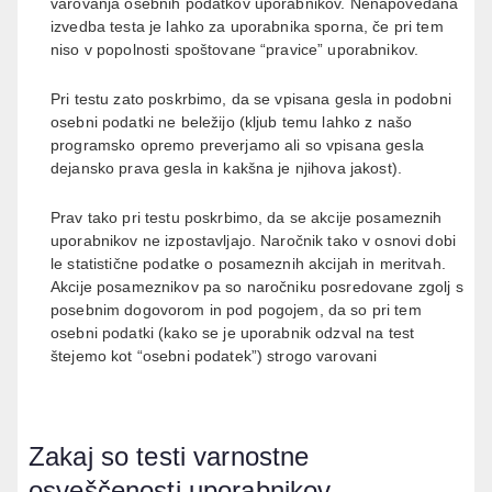
varovanja osebnih podatkov uporabnikov. Nenapovedana
izvedba testa je lahko za uporabnika sporna, če pri tem
niso v popolnosti spoštovane “pravice” uporabnikov.
Pri testu zato poskrbimo, da se vpisana gesla in podobni
osebni podatki ne beležijo (kljub temu lahko z našo
programsko opremo preverjamo ali so vpisana gesla
dejansko prava gesla in kakšna je njihova jakost).
Prav tako pri testu poskrbimo, da se akcije posameznih
uporabnikov ne izpostavljajo. Naročnik tako v osnovi dobi
le statistične podatke o posameznih akcijah in meritvah.
Akcije posameznikov pa so naročniku posredovane zgolj s
posebnim dogovorom in pod pogojem, da so pri tem
osebni podatki (kako se je uporabnik odzval na test
štejemo kot “osebni podatek”) strogo varovani
Zakaj so testi varnostne
osveščenosti uporabnikov