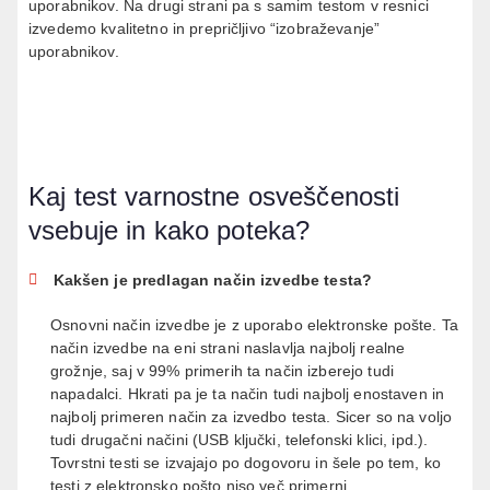
uporabnikov. Na drugi strani pa s samim testom v resnici
izvedemo kvalitetno in prepričljivo “izobraževanje”
uporabnikov.
Kaj test varnostne osveščenosti
vsebuje in kako poteka?
Kakšen je predlagan način izvedbe testa?
Osnovni način izvedbe je z uporabo elektronske pošte. Ta
način izvedbe na eni strani naslavlja najbolj realne
grožnje, saj v 99% primerih ta način izberejo tudi
napadalci. Hkrati pa je ta način tudi najbolj enostaven in
najbolj primeren način za izvedbo testa. Sicer so na voljo
tudi drugačni načini (USB ključki, telefonski klici, ipd.).
Tovrstni testi se izvajajo po dogovoru in šele po tem, ko
testi z elektronsko pošto niso več primerni