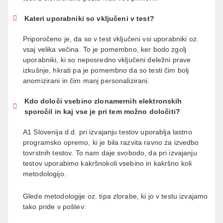
Kateri uporabniki so vključeni v test?
Priporočeno je, da so v test vključeni vsi uporabniki oz.
vsaj velika večina. To je pomembno, ker bodo zgolj
uporabniki, ki so neposredno vključeni deležni prave
izkušnje, hkrati pa je pomembno da so testi čim bolj
anomizirani in čim manj personalizirani.
Kdo določi vsebino zlonamernih elektronskih
sporočil in kaj vse je pri tem možno določiti?
A1 Slovenija d.d. pri izvajanju testov uporablja lastno
programsko opremo, ki je bila razvita ravno za izvedbo
tovrstnih testov. To nam daje svobodo, da pri izvajanju
testov uporabimo kakršnokoli vsebino in kakršno koli
metodologijo.
Glede metodologije oz. tipa zlorabe, ki jo v testu izvajamo
tako pride v poštev: