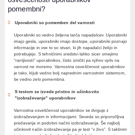
pomembni?
Uporabniki so pomemben del varnosti
Uporabniki so vedno željena tarča napadalcev. Uporabniki
imajo gesla, uporabniki imajo dostope, uporabniki poznajo
informacije in vse to so stvari, ki jih napadalci želijo in
potrebujejo. S tehničnimi sredstvi lahko sicer omejimo
“ranljivosti” uporabnikov, čisto izničiti pa njihov vpliv na
varnost ne moremo. Varnostna osveščenost uporabnikov
je tako, kljub vedno bolj naprednim varnostnim sistemom,
še vedno zelo pomembna.
S testom se izvede pristno in učinkovito
"izobraževanje" uporabnikov
Varnostna osveščenost uporabnikov se dviguje z
izobraževanjem in informacijami. Seveda so priporočljiva
predavanja in podobni načini izobraževanja. Še najbolj
učinkovit način izobraževanja pa je test “v živo”. S takšnim