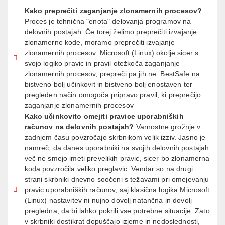
Kako preprečiti zaganjanje zlonamernih procesov?
Proces je tehnična "enota" delovanja programov na
delovnih postajah. Če torej želimo preprečiti izvajanje
zlonamerne kode, moramo preprečiti izvajanje
zlonamernih procesov. Microsoft (Linux) okolje sicer s
svojo logiko pravic in pravil otežkoča zaganjanje
zlonamernih procesov, prepreči pa jih ne. BestSafe na
bistveno bolj učinkovit in bistveno bolj enostaven ter
pregleden način omogoča pripravo pravil, ki preprečijo
zaganjanje zlonamernih procesov
Kako učinkovito omejiti pravice uporabniških
računov na delovnih postajah?
Varnostne grožnje v
zadnjem času povzročajo skrbnikom velik izziv. Jasno je
namreč, da danes uporabniki na svojih delovnih postajah
več ne smejo imeti prevelikih pravic, sicer bo zlonamerna
koda povzročila veliko preglavic. Vendar so na drugi
strani skrbniki dnevno soočeni s težavami pri omejevanju
pravic uporabniških računov, saj klasična logika Microsoft
(Linux) nastavitev ni nujno dovolj natančna in dovolj
pregledna, da bi lahko pokrili vse potrebne situacije. Zato
v skrbniki dostikrat dopuščajo izjeme in nedoslednosti,