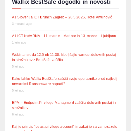
Wallix BestSafe dogodki in novosti
A1 Slovenija ICT Brunch Zagreb – 28.5.2026, Hotel Antunović
3 meseci ago
A1 ICT kaVARNA – 11. marec – Maribor in 13. marec – Ljubljana
1 leto ago
Webinar sreda 12.5 ob 11.30: Izboljšajte varnost delovnih postaj
in strežnikov z BestSafe zaščito
5 let ago
Kako lahko Wallix BestSafe zaščiti svoje uporabnike pred najbolj
nevarnimi Ransomware napadi?
5 let ago
EPM – Endpoint Privilege Managment zaščita delovnih postaj in
strežnikov
6 let ago
Kaj je princip “Least privilege account” in zakaj je za varnost zelo