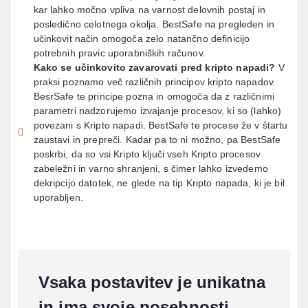
kar lahko močno vpliva na varnost delovnih postaj in
posledično celotnega okolja. BestSafe na pregleden in
učinkovit način omogoča zelo natančno definicijo
potrebnih pravic uporabniških računov.
Kako se učinkovito zavarovati pred kripto napadi?
V
praksi poznamo več različnih principov kripto napadov.
BesrSafe te principe pozna in omogoča da z različnimi
parametri nadzorujemo izvajanje procesov, ki so (lahko)
povezani s Kripto napadi. BestSafe te procese že v štartu
zaustavi in prepreči. Kadar pa to ni možno, pa BestSafe
poskrbi, da so vsi Kripto ključi vseh Kripto procesov
zabeležni in varno shranjeni, s čimer lahko izvedemo
dekripcijo datotek, ne glede na tip Kripto napada, ki je bil
uporabljen.
Vsaka postavitev je unikatna
in ima svoje posebnosti.