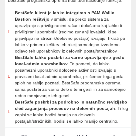
BestSafe programska oprema nudi tudi naslednje funkcije:
BestSafe klient je lahko integriran s PAM Wallix
Bastion rešitvijo
v smislu, da preko sistema za
upravljanje s priviligiranimi računi določamo kaj lahko ti
priviligirani uporabniki (recimo zunanji izvajalci, ki se
prijavljajo na strežnik/delovno postajo) izvajajo, hkrati pa
lahko v primeru kršitev teh akcij samodejno izvedemo
odjavo teh uporabnikov iz delovnih postaj/strežnikov
BestSafe lahko poskrbi za varno upravljanje z geslo
local-admin uporabnikov.
To pomeni, da lahko
posamezni uporabniki določene aktivnosti izvajajo s
pravicami local-admin uporabnika, pri čemer tega gesla
sploh ne rabijo poznati. BestSafe programska oprema
sama poskrbi za varno delo s temi gesli in za samodejno
redno menjavanje teh gesel.
BestSafe poskrbi za podrobno in natančno revizijsko
sled zaganjanja procesov na delovnih postajah
. Ti log
zapisi se lahko bodisi hranijo na delovnih
postajah/strežnikih, bodisi se lahko hranijo centralno.