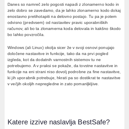
Danes so namreč zelo pogosti napadi z zlonamerno kodo in
zelo dobro se zavedamo, da je lahko zlonamerno kodo dokaj
enostavno pretihotapiti na delovno postajo. Tu pa je potem
odvisno (predvsem) od nastavitev pravic uporabniških
računov, ali bo ta zlonamerna koda delovala in kakšno škodo
bo lahko povzročila.
Windows (ali Linux) okolja sicer že v svoji osnovi ponujajo
določene nastavitve in funkcije, tako da na prvi pogled
izgleda, kot da dodatnih varnostnih sistemov tu ne
potrebujemo. A v praksi se pokaže, da tovstne nastavitve in
funkcije na eni strani niso dovolj podrobne za fine nastavitve,
ki jih uporabnik potrebuje, hkrati pa so dostikrat te nastavitve
v večjih okoljih nepregledne in zato pomanljkljive.
Katere izzive naslavlja BestSafe?