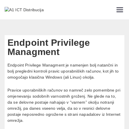
IT varnostne rešitve
A1 ICT
Distribucija
Endpoint Privilege
Managment
Endpoint Privilege Managment je namenjen bolj natančni in
bolj pregledni kontroli pravic uporabniških računov, kot jih to
omogočajo klasična Windows (ali Linux) okolja.
Pravice uporabniških računov so namreč zelo pomembne pri
omjenevanju sodobnih varnostnih groženj. Ne glede na to,
da se delovne postaje nahajajo v “varnem” okolju notranji
omrežij, pa danes vseeno velja, da so v resnici delovne
postaje neposredno ogrožene s strani napadalcev iz Internet
omrežja.