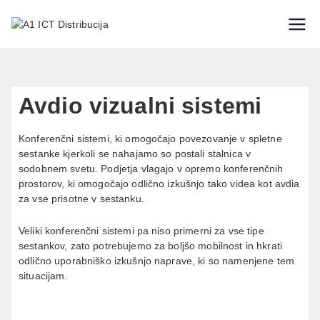
IT varnostne rešitve
A1 ICT
Distribucija
Avdio vizualni sistemi
Konferenčni sistemi, ki omogočajo povezovanje v spletne
sestanke kjerkoli se nahajamo so postali stalnica v
sodobnem svetu. Podjetja vlagajo v opremo konferenčnih
prostorov, ki omogočajo odlično izkušnjo tako videa kot avdia
za vse prisotne v sestanku.
Veliki konferenčni sistemi pa niso primerni za vse tipe
sestankov, zato potrebujemo za boljšo mobilnost in hkrati
odlično uporabniško izkušnjo naprave, ki so namenjene tem
situacijam.