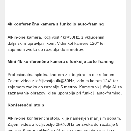
4k konferenčna kamera s funkcijo auto-framing
All-in-one kamera, ločljivost 4k@30Hz, z vključenim
daljinskim upravljalnikom. Vidni kot kamere 120° ter
zajemom zvoka do razdalje do 5 metrov.
Mini 4k konferenčna kamera s funkcijo auto-framing
Profesionalna spletna kamera z integriranim mikrofonom.
Zajem videa z ločljivostjo 4k@30Hz, vidnim kotom 124° ter
zajemom zvoka do razdalje 5 metrov. Kamera vključuje AI za
zaznavanje obrazov, ki se uporablja pri funkciji auto-framing.
Konferenčni stolp
All-in-one konferenčni stolp, ki je namenjen manjšim sobam.
Zajem videa z ločljivostjo 2k@60Hz ter zvoka do razdalje 5
metrov. Kamera vključuje AI za zaznavanje obrazov, ki se