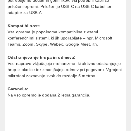
potrebujemo dodatnih gonilnikov. Vsi potrebni kabli so
priloženi opremi. Priložen je USB-C na USB-C kabel ter
adapter za USB-A.
Kompatibilnost:
Vsa oprema je popolnoma kompatibilna z vsemi
konferenčnimi sistemi, ki jih uporabljate – npr. Microsoft
Teams, Zoom, Skype, Webex, Google Meet, itn.
Odstranjevanje hrupa in odmeva:
Vse naprave vključujejo mehanizme, ki aktivno odstranjujejo
hrup iz okolice ter zmanjšujejo odmev pri pogovoru. Vgrajeni
mikrofoni zaznavajo zvok do razdalje 5 metrov.
Garancija:
Na vso opremo je dodana 2 letna garancija.